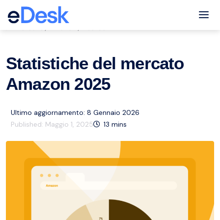
eCommerce Support Central
Tog
Mercato
Amazon
Risorse
,
,
Statistiche del mercato
Amazon 2025
Ultimo aggiornamento: 8 Gennaio 2026
Published:
Maggio 1, 2025
13
mins