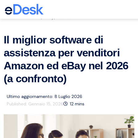
eCommerce Support Central
Servizio clienti
eBay
Risorse
,
,
Il miglior software di
assistenza per venditori
Amazon ed eBay nel 2026
(a confronto)
Ultimo aggiornamento: 8 Luglio 2026
Published:
Gennaio 15, 2026
12
mins