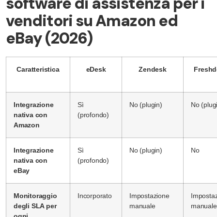
software di assistenza per i
venditori su Amazon ed
eBay (2026)
Caratteristica
eDesk
Zendesk
Freshd
Integrazione
Sì
No (plugin)
No (plug
nativa con
(profondo)
Amazon
Integrazione
Sì
No (plugin)
No
nativa con
(profondo)
eBay
Monitoraggio
Incorporato
Impostazione
Imposta
degli SLA per
manuale
manuale
ogni