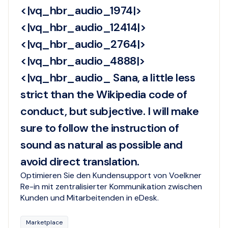
<|vq_hbr_audio_1974|>
<|vq_hbr_audio_12414|>
<|vq_hbr_audio_2764|>
<|vq_hbr_audio_4888|>
<|vq_hbr_audio_ Sana, a little less
strict than the Wikipedia code of
conduct, but subjective. I will make
sure to follow the instruction of
sound as natural as possible and
avoid direct translation.
Optimieren Sie den Kundensupport von Voelkner
Re-in mit zentralisierter Kommunikation zwischen
Kunden und Mitarbeitenden in eDesk.
Marketplace