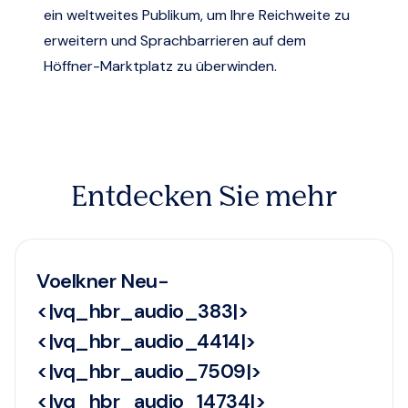
ein weltweites Publikum, um Ihre Reichweite zu
erweitern und Sprachbarrieren auf dem
Höffner-Marktplatz zu überwinden.
Entdecken Sie mehr
Voelkner Neu-
<|vq_hbr_audio_383|>
<|vq_hbr_audio_4414|>
<|vq_hbr_audio_7509|>
<|vq_hbr_audio_14734|>