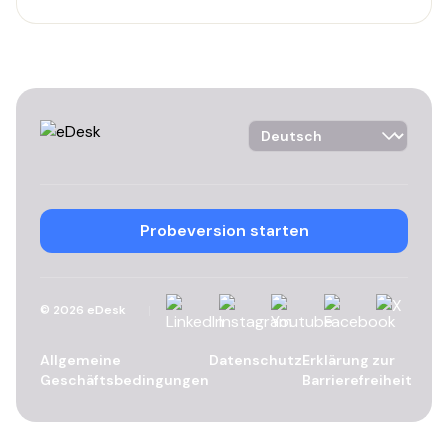
Language Selector
Probeversion starten
LinkedIn
Instagram
YouTube
Facebook
X
©
2026
eDesk
Allgemeine
Datenschutz
Erklärung zur
Geschäftsbedingungen
Barrierefreiheit