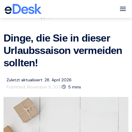
eCommerce Support Central
Tog
eCommerce-Tipps
Ressourcen
,
Dinge, die Sie in dieser
Urlaubssaison vermeiden
sollten!
Zuletzt aktualisiert: 28. April 2026
Published:
November 9, 2021
5
mins