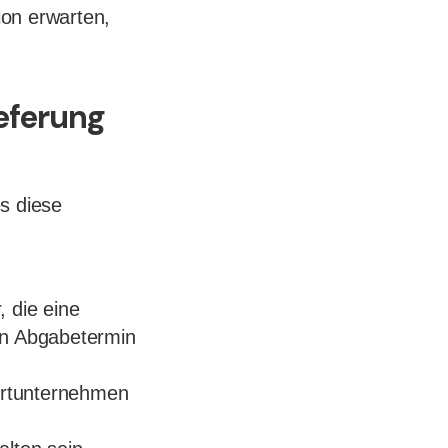
ion erwarten,
ieferung
es diese
 die eine
en Abgabetermin
ortunternehmen