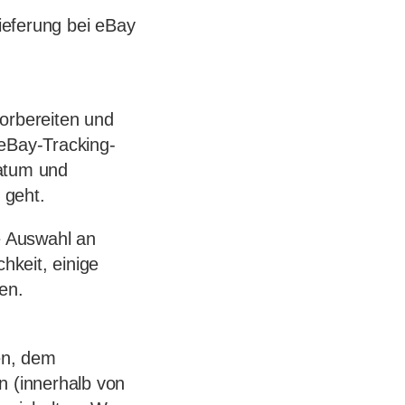
Lieferung bei eBay
orbereiten und
 eBay-Tracking-
datum und
 geht.
e Auswahl an
hkeit, einige
en.
en, dem
en (innerhalb von