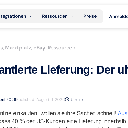
ntegrationen
Ressourcen
Preise
Anmeld
s
Marktplatz
eBay
Ressourcen
,
,
,
ntierte Lieferung: Der ul
April 2026
Published:
August 11, 2020
5
mins
Aus
ine einkaufen, wollen sie ihre Sachen schnell!
dass 40 % der US-Kunden eine Lieferung innerhalb 