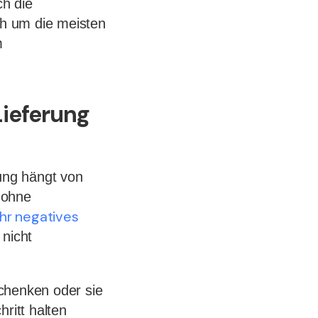
h die
h um die meisten
m
Lieferung
rung hängt von
 ohne
Ihr negatives
 nicht
henken oder sie
ritt halten