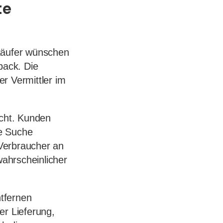
te
rkäufer wünschen
back. Die
er Vermittler im
icht. Kunden
re Suche
Verbraucher an
wahrscheinlicher
tfernen
r Lieferung,