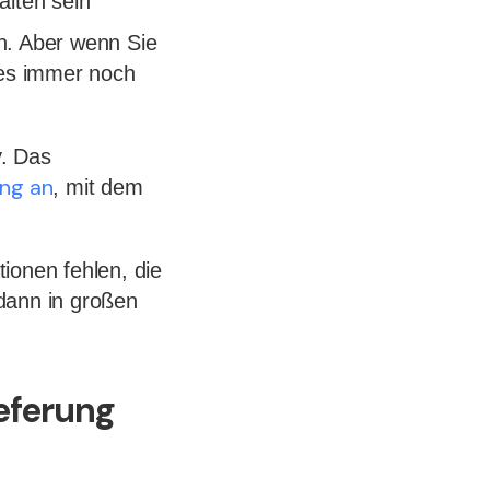
alten sein
n. Aber wenn Sie
 es immer noch
y. Das
ung an
, mit dem
ionen fehlen, die
 dann in großen
ieferung