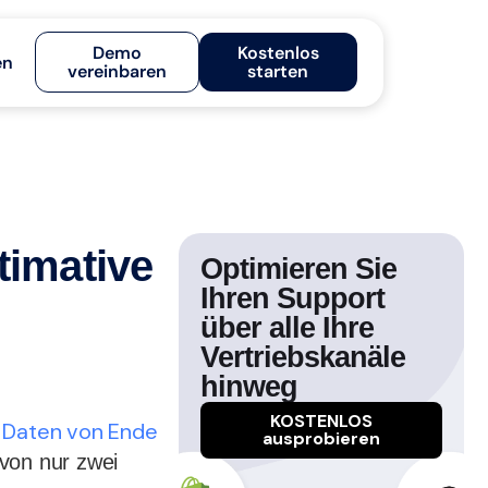
Demo
Kostenlos
en
vereinbaren
starten
timative
Optimieren Sie
Ihren Support
über alle Ihre
Vertriebskanäle
hinweg
KOSTENLOS
 Daten von Ende
ausprobieren
von nur zwei