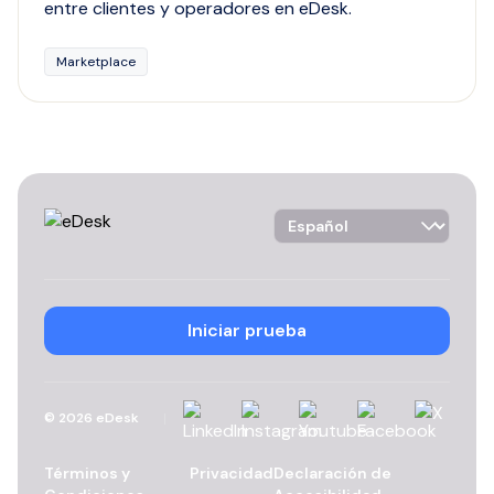
entre clientes y operadores en eDesk.
Marketplace
Language Selector
Iniciar prueba
Linkedin
Instagram
YouTube
Facebook
X
©
2026
eDesk
Términos y
Privacidad
Declaración de