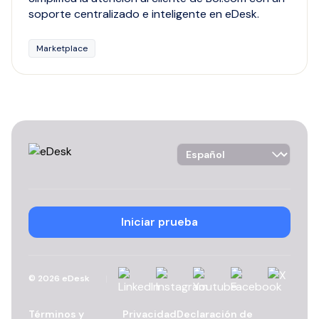
soporte centralizado e inteligente en eDesk.
Marketplace
Language Selector
Iniciar prueba
Linkedin
Instagram
YouTube
Facebook
X
©
2026
eDesk
Términos y
Privacidad
Declaración de