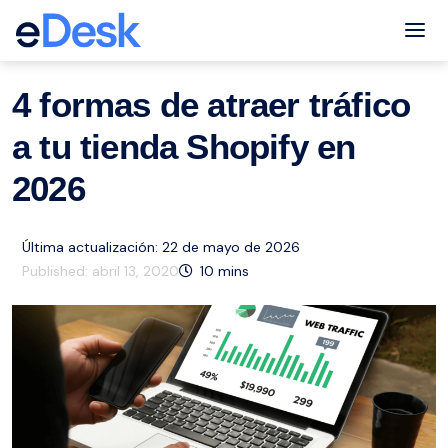
eCommerce Support Central
Shopify
Recursos
,
Tog
4 formas de atraer tráfico
a tu tienda Shopify en
2026
Última actualización: 22 de mayo de 2026
Published:
abril 13, 2020
10
mins