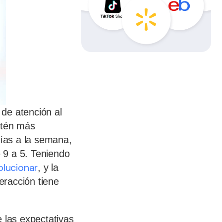
de atención al
stén más
días a la semana,
e 9 a 5. Teniendo
olucionar
, y la
eracción tiene
 las expectativas