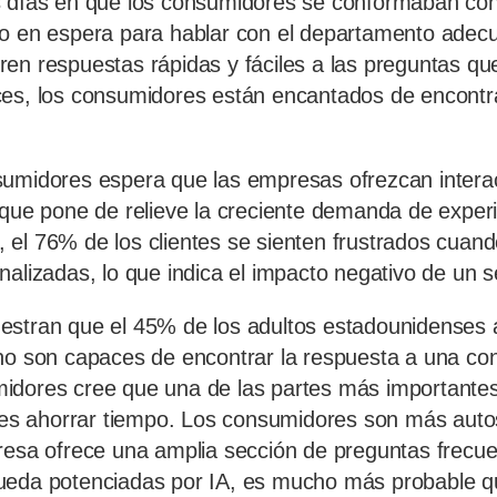
s días en que los consumidores se conformaban con
o en espera para hablar con el departamento adecu
en respuestas rápidas y fáciles a las preguntas que
ces, los consumidores están encantados de encontr
sumidores espera que las empresas ofrezcan intera
 que pone de relieve la creciente demanda de experi
el 76% de los clientes se sienten frustrados cuand
alizadas, lo que indica el impacto negativo de un s
estran que el 45% de los adultos estadounidenses
no son capaces de encontrar la respuesta a una con
dores cree que una de las partes más importantes 
e es ahorrar tiempo. Los consumidores son más auto
resa ofrece una amplia sección de preguntas frecu
ueda potenciadas por IA, es mucho más probable q