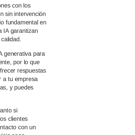
ones con los
n sin intervención
bio fundamental en
a IA garantizan
 calidad.
IA generativa para
ente, por lo que
frecer respuestas
r a tu empresa
ías, y puedes
anto si
os clientes
ontacto con un