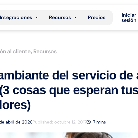
Iniciar
Integraciones
Recursos
Precios
sesión
ón al cliente
Recursos
,
ambiante del servicio de
e (3 cosas que esperan tu
ores)
 de abril de 2026
Published:
octubre 12, 2017
7
mins