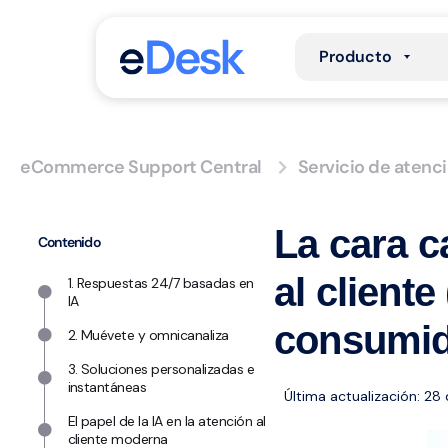
Producto
eCommerce Support Central
Servicio de atenci
La cara c
Contenido
al client
1. Respuestas 24/7 basadas en
IA
consumid
2. Muévete y omnicanaliza
3. Soluciones personalizadas e
instantáneas
Última actualización: 28
El papel de la IA en la atención al
cliente moderna