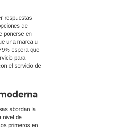
er respuestas
 opciones de
ue ponerse en
 que una marca u
l 79% espera que
rvicio para
on el servicio de
te moderna
esas abordan la
 nivel de
 Los primeros en