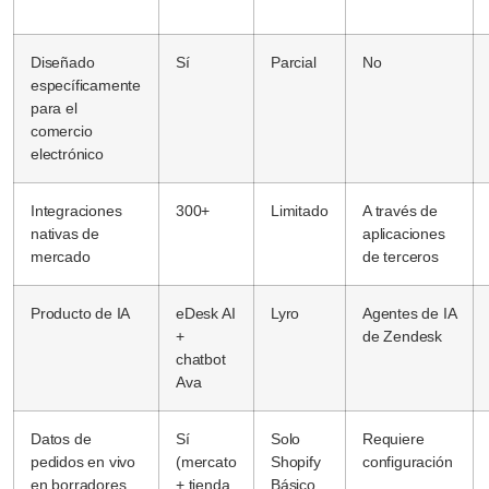
Diseñado
Sí
Parcial
No
específicamente
para el
comercio
electrónico
Integraciones
300+
Limitado
A través de
nativas de
aplicaciones
mercado
de terceros
Producto de IA
eDesk AI
Lyro
Agentes de IA
+
de Zendesk
chatbot
Ava
Datos de
Sí
Solo
Requiere
pedidos en vivo
(mercato
Shopify
configuración
en borradores
+ tienda
Básico