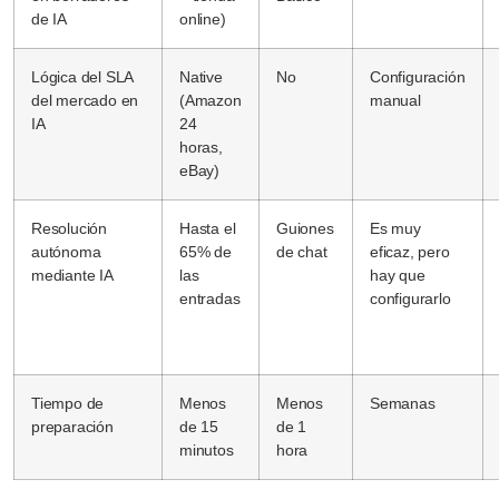
de IA
online)
Lógica del SLA
Native
No
Configuración
del mercado en
(Amazon
manual
IA
24
horas,
eBay)
Resolución
Hasta el
Guiones
Es muy
autónoma
65% de
de chat
eficaz, pero
mediante IA
las
hay que
entradas
configurarlo
Tiempo de
Menos
Menos
Semanas
preparación
de 15
de 1
minutos
hora