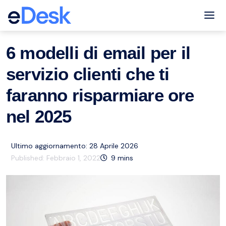
eCommerce Support Central
Servizio clienti
Risorse
,
Tog
6 modelli di email per il
servizio clienti che ti
faranno risparmiare ore
nel 2025
Ultimo aggiornamento: 28 Aprile 2026
Published:
Febbraio 1, 2022
9
mins