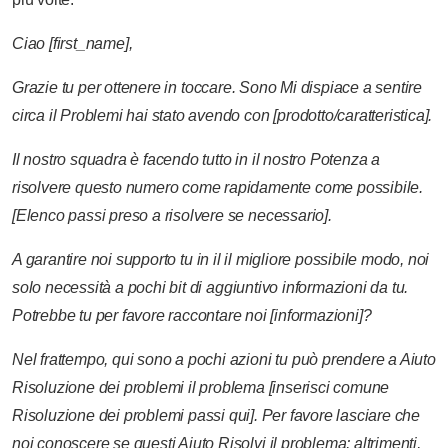
Ciao
[first_name],
Grazie
tu
per
ottenere
in
toccare.
Sono
Mi dispiace
a
sentire
circa
il
Problemi
hai
stato
avendo
con
[prodotto/caratteristica].
Il nostro
squadra
è
facendo
tutto
in
il nostro
Potenza
a
risolvere
questo
numero
come
rapidamente
come
possibile.
[Elenco
passi
preso
a
risolvere
se
necessario].
A
garantire
noi
supporto
tu
in
il
il migliore
possibile
modo,
noi
solo
necessità
a
pochi
bit
di
aggiuntivo
informazioni
da
tu.
Potrebbe
tu
per favore
raccontare
noi
[informazioni]?
Nel frattempo,
qui
sono
a
pochi
azioni
tu
può
prendere
a
Aiuto
Risoluzione dei problemi
il
problema
[inserisci
comune
Risoluzione dei problemi
passi
qui].
Per favore
lasciare che
noi
conoscere
se
questi
Aiuto
Risolvi
il
problema;
altrimenti,