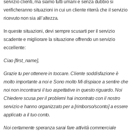
servizio clienti, ma siamo tutti umani e senza dubbio si
verificheranno situazioni in cui un cliente riterrà che il servizio
ricevuto non sia all’altezza.
In queste situazioni, devi sempre scusarti per il servizio
scadente e migliorare la situazione offrendo un servizio
eccellente:
Ciao
[first_name],
Grazie
tu
per
ottenere
in
toccare.
Cliente
soddisfazione
è
molto
importante
a
noi
e
Sono
molto
Mi dispiace
a
sentire
che
noi
non
incontrarsi
il tuo
aspettative
in
questo
riguardo.
Noi
Chiedere scusa
per
il
problemi
hai
incontrato
con
il nostro
servizio
e
hanno
organizzato
per
a
[rimborso/sconto]
a
essere
applicato
a
il tuo
conto.
Noi
certamente
speranza
sarai
fare
attività commerciale