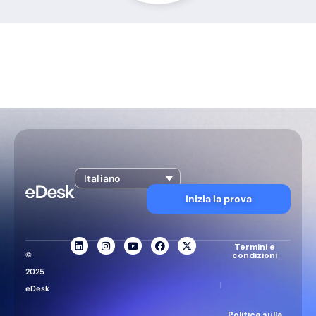
Italiano
Inizia la prova
Termini e
©
condizioni
2025
|
eDesk
Politica sulla