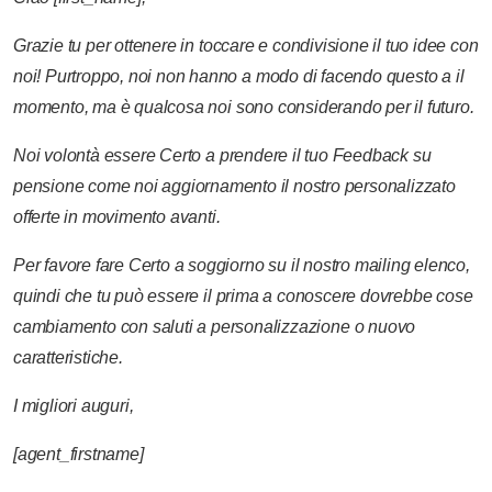
Grazie
tu
per
ottenere
in
toccare
e
condivisione
il tuo
idee
con
noi!
Purtroppo,
noi
non
hanno
a
modo
di
facendo
questo
a
il
momento,
ma
è
qualcosa
noi
sono
considerando
per
il
futuro.
Noi
volontà
essere
Certo
a
prendere
il tuo
Feedback
su
pensione
come
noi
aggiornamento
il nostro
personalizzato
offerte
in movimento
avanti.
Per favore
fare
Certo
a
soggiorno
su
il nostro
mailing
elenco,
quindi
che
tu
può
essere
il
prima
a
conoscere
dovrebbe
cose
cambiamento
con
saluti
a
personalizzazione
o
nuovo
caratteristiche.
I migliori
auguri,
[agent_firstname]