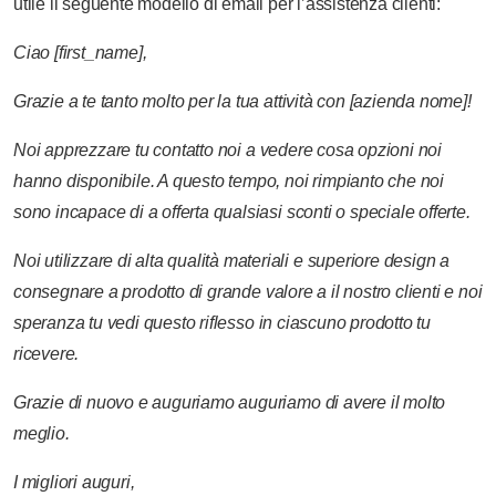
utile il seguente modello di email per l’assistenza clienti:
Ciao
[first_name],
Grazie
a te
tanto
molto
per
la tua
attività
con
[azienda
nome]!
Noi
apprezzare
tu
contatto
noi
a
vedere
cosa
opzioni
noi
hanno
disponibile.
A
questo
tempo,
noi
rimpianto
che
noi
sono
incapace di
a
offerta
qualsiasi
sconti
o
speciale
offerte.
Noi
utilizzare
di alta qualità
materiali
e
superiore
design
a
consegnare
a
prodotto
di
grande
valore
a
il nostro
clienti
e
noi
speranza
tu
vedi
questo
riflesso
in
ciascuno
prodotto
tu
ricevere.
Grazie
di nuovo
e
auguriamo
auguriamo
di avere
il
molto
meglio.
I migliori
auguri,