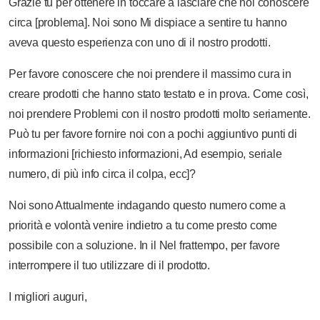
Grazie
tu
per
ottenere
in
toccare
a
lasciare che
noi
conoscere
circa
[problema].
Noi
sono
Mi dispiace
a
sentire
tu
hanno
aveva
questo
esperienza
con
uno
di
il nostro
prodotti.
Per favore
conoscere
che
noi
prendere
il
massimo
cura
in
creare
prodotti
che
hanno
stato
testato
e
in prova.
Come
così,
noi
prendere
Problemi
con
il nostro
prodotti
molto
seriamente.
Può
tu
per favore
fornire
noi
con
a
pochi
aggiuntivo
punti
di
informazioni
[richiesto
informazioni,
Ad esempio,
seriale
numero,
di più
info
circa
il
colpa,
ecc]?
Noi
sono
Attualmente
indagando
questo
numero
come
a
priorità
e
volontà
venire
indietro
a
tu
come
presto
come
possibile
con
a
soluzione.
In
il
Nel frattempo,
per favore
interrompere
il tuo
utilizzare
di
il
prodotto.
I migliori
auguri,