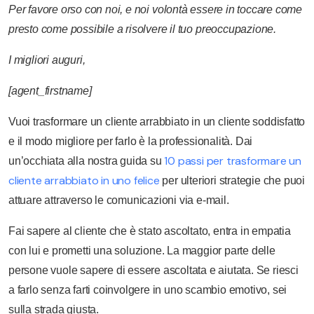
Per favore
orso
con
noi,
e
noi
volontà
essere
in
toccare
come
presto
come
possibile
a
risolvere
il tuo
preoccupazione.
I migliori
auguri,
[agent_firstname]
Vuoi trasformare un cliente arrabbiato in un cliente soddisfatto
e il modo migliore per farlo è la professionalità. Dai
10 passi per trasformare un
un’occhiata alla nostra guida su
cliente arrabbiato in uno felice
per ulteriori strategie che puoi
attuare attraverso le comunicazioni via e-mail.
Fai sapere al cliente che è stato ascoltato, entra in empatia
con lui e prometti una soluzione. La maggior parte delle
persone vuole sapere di essere ascoltata e aiutata. Se riesci
a farlo senza farti coinvolgere in uno scambio emotivo, sei
sulla strada giusta.