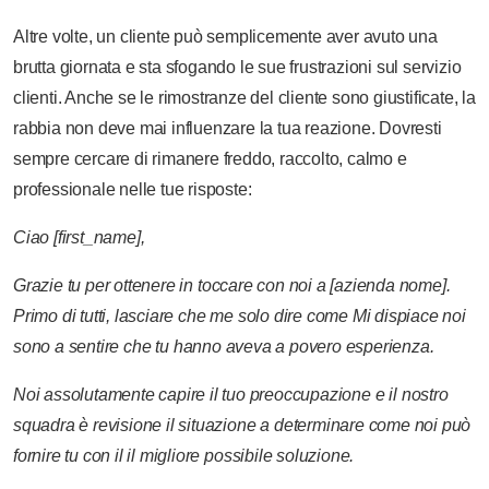
Altre volte, un cliente può semplicemente aver avuto una
brutta giornata e sta sfogando le sue frustrazioni sul servizio
clienti. Anche se le rimostranze del cliente sono giustificate, la
rabbia non deve mai influenzare la tua reazione. Dovresti
sempre cercare di rimanere freddo, raccolto, calmo e
professionale nelle tue risposte:
Ciao
[first_name],
Grazie
tu
per
ottenere
in
toccare
con
noi
a
[azienda
nome].
Primo
di
tutti,
lasciare che
me
solo
dire
come
Mi dispiace
noi
sono
a
sentire
che
tu
hanno
aveva
a
povero
esperienza.
Noi
assolutamente
capire
il tuo
preoccupazione
e
il nostro
squadra
è
revisione
il
situazione
a
determinare
come
noi
può
fornire
tu
con
il
il migliore
possibile
soluzione.