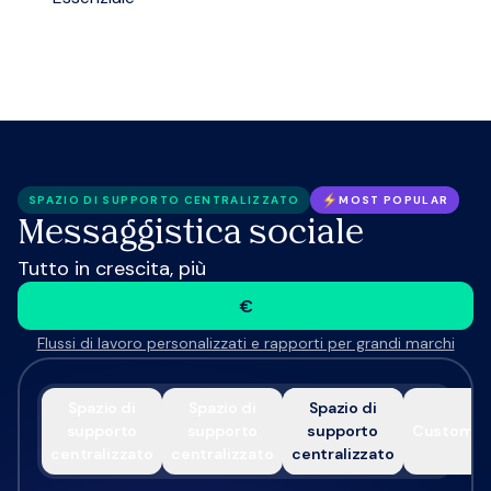
Con i dati sui clienti, puoi capire cosa aiuta e
sulla loro situazione. La cosa migliore? Puoi farlo
cosa invece ostacola la crescita delle tue
più velocemente che mai.
entrate, e adattare di conseguenza la tua
strategia di supporto eCommerce.
SPAZIO DI SUPPORTO CENTRALIZZATO
MOST POPULAR
Messaggistica sociale
Tutto in crescita, più
€
Flussi di lavoro personalizzati e rapporti per grandi marchi
Spazio di
Spazio di
Spazio di
supporto
supporto
supporto
Custom
centralizzato
centralizzato
centralizzato