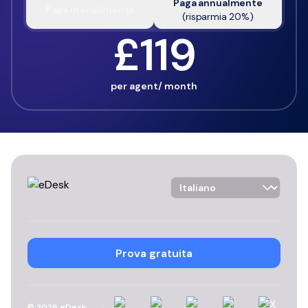
Paga annualmente
Paga mensilmente
(
risparmia
20
%)
£119
per agent/ month
Language Selector
Prova gratuita
Linkedin
Instagram
YouTube
Facebook
X
©
2026
eDesk