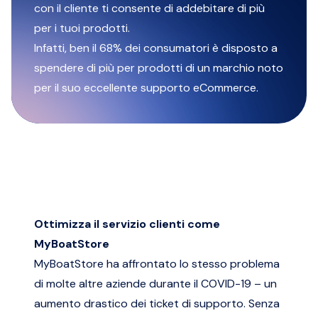
con il cliente ti consente di addebitare di più
per i tuoi prodotti.
Infatti, ben il 68% dei consumatori è disposto a
spendere di più per prodotti di un marchio noto
per il suo eccellente supporto eCommerce.
Ottimizza il servizio clienti come
MyBoatStore
MyBoatStore ha affrontato lo stesso problema
di molte altre aziende durante il COVID-19 – un
aumento drastico dei ticket di supporto. Senza