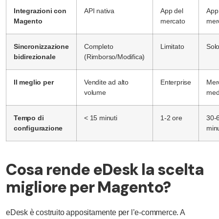
Integrazioni con
API nativa
App del
App
Magento
mercato
mer
Sincronizzazione
Completo
Limitato
Solo
bidirezionale
(Rimborso/Modifica)
Il meglio per
Vendite ad alto
Enterprise
Mer
volume
med
Tempo di
< 15 minuti
1-2 ore
30-
configurazione
minu
Cosa rende eDesk la scelta
migliore per Magento?
eDesk è costruito appositamente per l’e-commerce. A