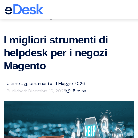
eCommerce Support Central
Servizio clienti
Magento
Risorse
,
,
I migliori strumenti di
helpdesk per i negozi
Magento
Ultimo aggiornamento: 11 Maggio 2026
Published:
Dicembre 16, 2025
5
mins