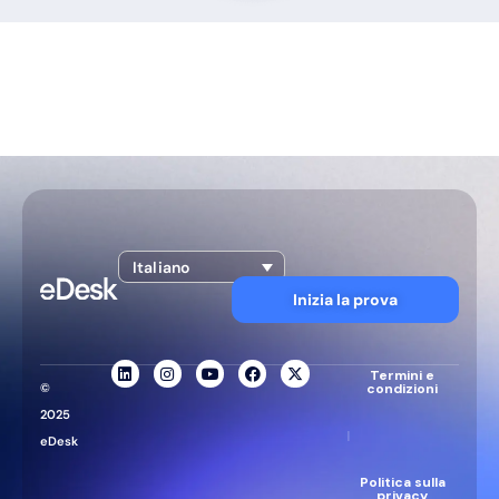
Italiano
Inizia la prova
Termini e
©
condizioni
2025
|
eDesk
Politica sulla
privacy