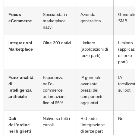
Focus
Specialista in
Azienda
Generali
eCommerce
marketplace
generalista
SMB
nativi
Integrazioni
Oltre 300 nativi
Limitato
Limitato
Marketplace
(applicazioni di
(applicaz
terze parti)
di terze
parti)
Funzionalità
Esperienza
IA generale
IA
di
nell’e-
avanzata;
focalizza
intelligenza
commerce;
prezzi dei
sui bot
artificiale
automazioni
componenti
fino al 65%
aggiuntivi
Dati
Nativo su tutti i
Richiede
No
dell’ordine
canali
l’integrazione
nei biglietti
di terze parti