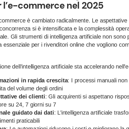
er l’e-commerce nel 2025
-commerce è cambiato radicalmente. Le aspettative d
la concorrenza si è intensificata e la complessità oper
e. Gli strumenti di intelligenza artificiale non sono 
a essenziale per i rivenditori online che vogliono c
one dell’intelligenza artificiale sta accelerando nel
mazioni in rapida crescita
: I processi manuali non
ita del volume degli ordini
tative dei clienti
: Gli acquirenti si aspettano rispo
re su 24, 7 giorni su 7
ale guidato dai dati
: L’intelligenza artificiale trasf
imenti praticabili
iva
: Le automazioni riducono i costi e migliorano la q