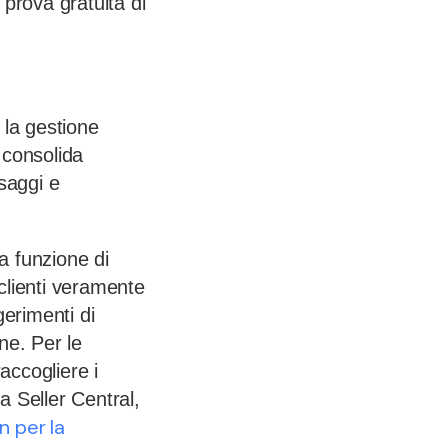
 prova gratuita di
 la gestione
consolida
saggi e
a funzione di
 clienti veramente
gerimenti di
ne. Per le
accogliere i
a Seller Central,
n per la