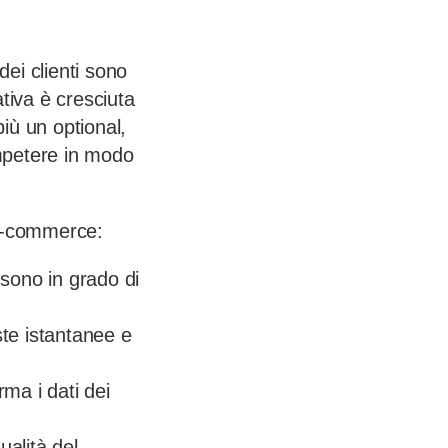
ei clienti sono
ativa è cresciuta
più un optional,
ompetere in modo
l’e-commerce:
 sono in grado di
ste istantanee e
orma i dati dei
ualità del