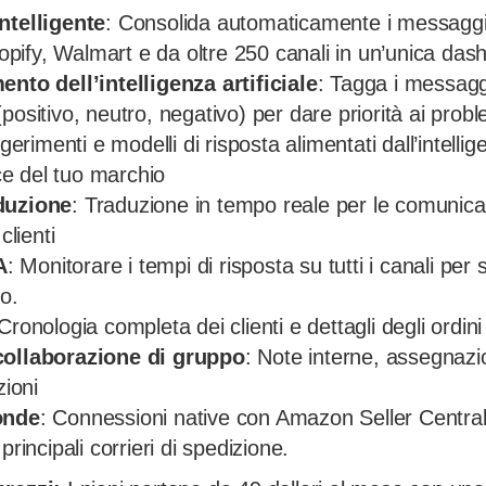
ntelligente
: Consolida automaticamente i messaggi
ify, Walmart e da oltre 250 canali in un’unica dash
ento dell’intelligenza artificiale
: Tagga i messaggi 
positivo, neutro, negativo) per dare priorità ai probl
gerimenti e modelli di risposta alimentati dall’intellig
e del tuo marchio
duzione
: Traduzione in tempo reale per le comunica
clienti
A
: Monitorare i tempi di risposta su tutti i canali per 
to.
 Cronologia completa dei clienti e dettagli degli ordin
collaborazione di gruppo
: Note interne, assegnazio
zioni
onde
: Connessioni native con Amazon Seller Centra
principali corrieri di spedizione.