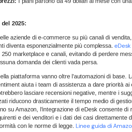
prezzi:
I piani partono da 49 dollari al mese con una
 del 2025:
elle aziende di e-commerce su più canali di vendita,
eDesk
ienti diventa esponenzialmente più complessa.
re 250 marketplace e canali, evitando di perdere mes
ssuna domanda dei clienti vada persa.
della piattaforma vanno oltre l’automazioni di base. L
entiment aiuta i team di assistenza a dare priorità ai
otrebbero lasciare recensioni negative, mentre i sug
zati riducono drasticamente il tempo medio di gestio
o su Amazon, l’integrazione di eDesk consente di r
irenti e dei venditori e i dati dei casi direttamente d
Linee guida di Amazo
ormità con le norme di legge.