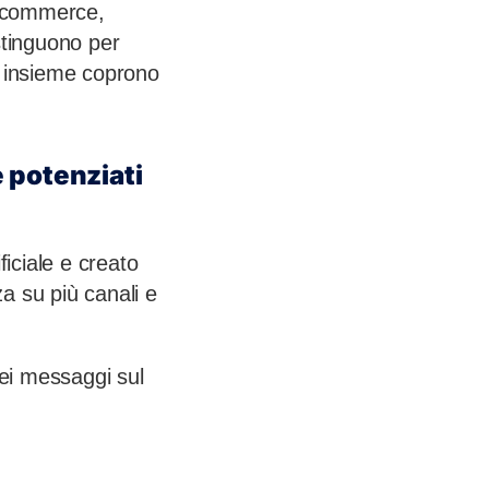
e-commerce,
istinguono per
e insieme coprono
.
e potenziati
ficiale e creato
a su più canali e
dei messaggi sul