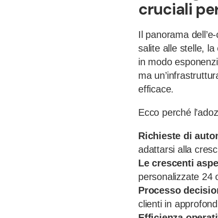
cruciali p
Il panorama dell’e
salite alle stelle, 
in modo esponenzial
ma un’infrastruttur
efficace.
Ecco perché l’adozi
Richieste di auto
adattarsi alla cresc
Le crescenti aspet
personalizzate 24 o
Processo decision
clienti in approfond
Efficienza operat