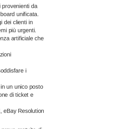
 provenienti da
board unificata.
dei clienti in
emi più urgenti.
enza artificiale che
zioni
soddisfare i
i in un unico posto
ne di ticket e
l, eBay Resolution