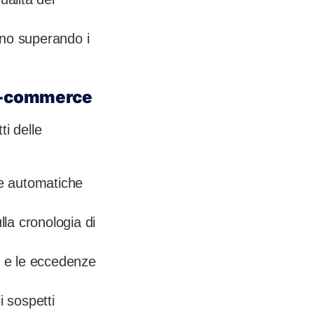
anno superando i
l’e-commerce
ti delle
ste automatiche
lla cronologia di
ck e le eccedenze
i sospetti