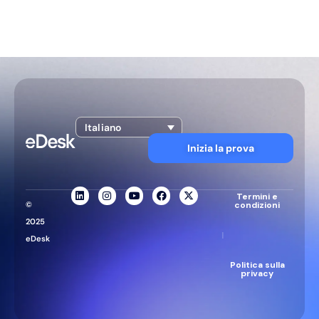
Italiano
Inizia la prova
Termini e
©
condizioni
2025
|
eDesk
Politica sulla
privacy