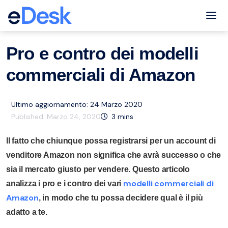
eCommerce Support Central
Amazon
Risorse
,
Tog
Pro e contro dei modelli
commerciali di Amazon
Ultimo aggiornamento: 24 Marzo 2020
Published:
Marzo 24, 2020
3
mins
Il fatto che chiunque possa registrarsi per un account di
venditore Amazon non significa che avrà successo o che
sia il mercato giusto per vendere. Questo articolo
modelli commerciali di
analizza i pro e i contro dei vari
Amazon
, in modo che tu possa decidere qual è il più
adatto a te.