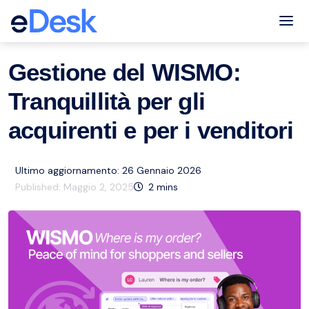
eCommerce Support Central
Servizio clienti
Risorse
,
Tog
Gestione del WISMO:
Tranquillità per gli
acquirenti e per i venditori
Ultimo aggiornamento: 26 Gennaio 2026
Published:
Maggio 2, 2025
2
mins