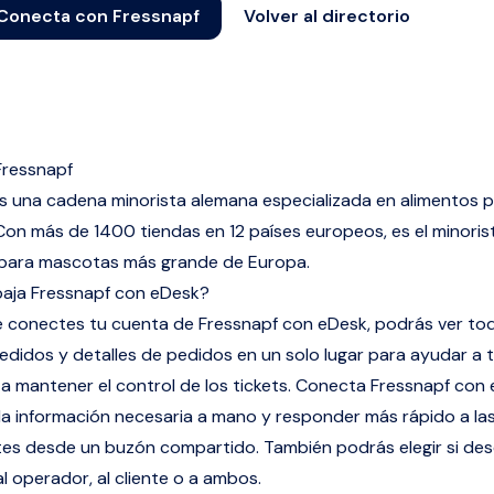
Conecta con Fressnapf
Volver al directorio
Fressnapf
s una cadena minorista alemana especializada en alimentos 
on más de 1400 tiendas en 12 países europeos, es el minoris
para mascotas más grande de Europa.
aja Fressnapf con eDesk?
 conectes tu cuenta de Fressnapf con eDesk, podrás ver to
edidos y detalles de pedidos en un solo lugar para ayudar a 
a mantener el control de los tickets. Conecta Fressnapf con
la información necesaria a mano y responder más rápido a la
ntes desde un buzón compartido. También podrás elegir si de
l operador, al cliente o a ambos.