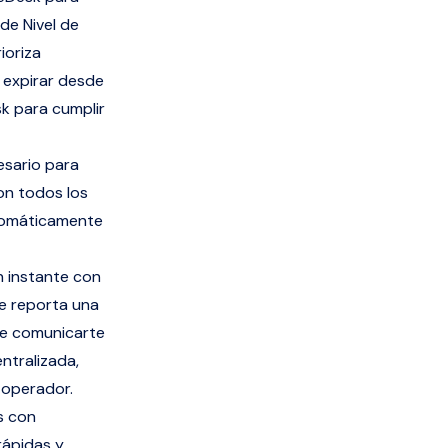
de Nivel de
ioriza
 expirar desde
k para cumplir
esario para
on todos los
utomáticamente
n instante con
e reporta una
 de comunicarte
ntralizada,
 operador.
s con
 rápidas y