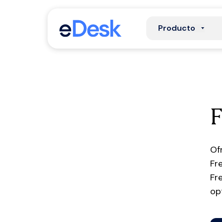
Producto
F
Of
Fr
Fr
op