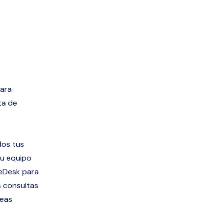
para
ta de
dos tus
tu equipo
 eDesk para
s consultas
seas