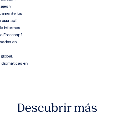
sajes y
icamente los
Fressnapf.
de informes
ra Fressnapf
asadas en
global,
 idiomáticas en
Descubrir más