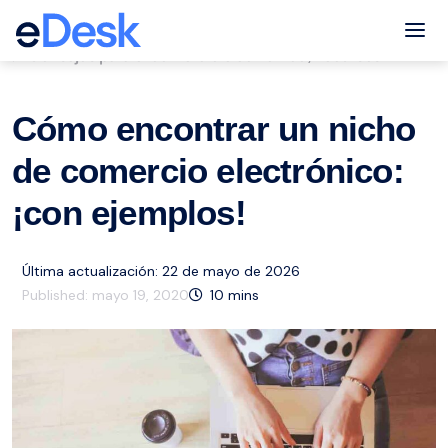
eCommerce Support Central
Tog
Consejos para el comercio electrónico
Recursos
,
Cómo encontrar un nicho
de comercio electrónico:
¡con ejemplos!
Última actualización: 22 de mayo de 2026
Published:
mayo 19, 2020
10
mins