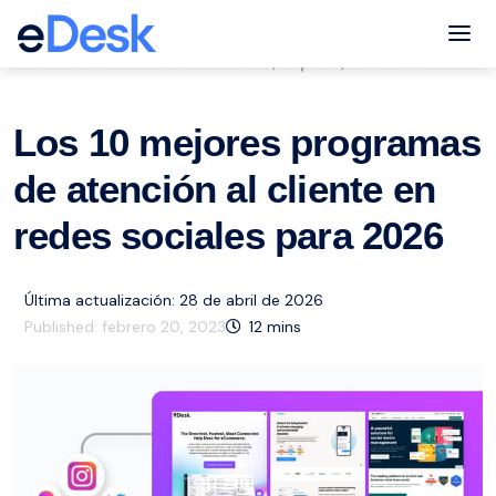
eCommerce Support Central
Tog
Servicio de atención al cliente
Popular
Recursos
,
,
Los 10 mejores programas
de atención al cliente en
redes sociales para 2026
Última actualización: 28 de abril de 2026
Published:
febrero 20, 2023
12
mins