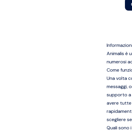
Informazioni
Animalis è 
numerosi acc
Come funzi
Una volta co
messaggi, or
supporto a g
avere tutte
rapidamente
scegliere se
Quali sono i