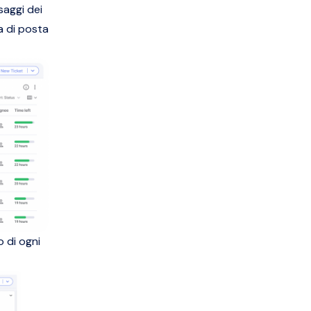
saggi dei
a di posta
o di ogni