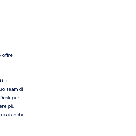
 offre
ti i
tuo team di
eDesk per
ere più
Potrai anche