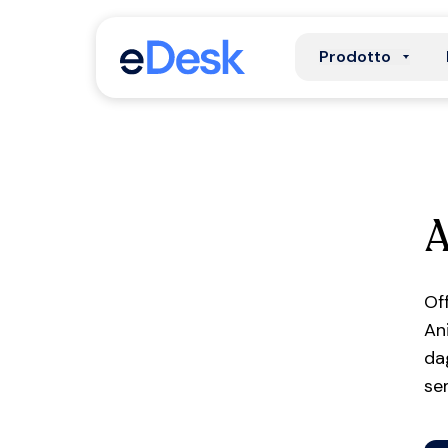
Prodotto
A
Of
An
da
sem