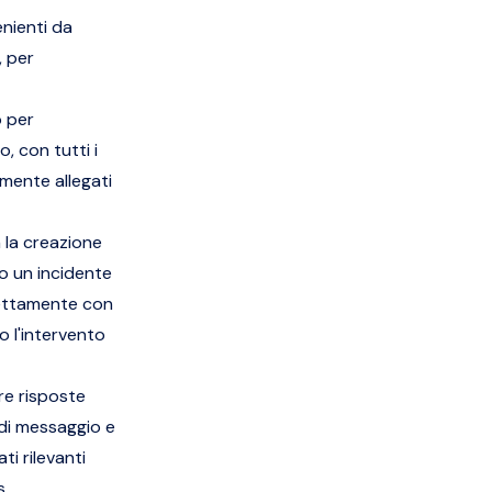
nienti da
, per
o per
 con tutti i
camente allegati
n la creazione
o un incidente
irettamente con
o l'intervento
re risposte
 di messaggio e
i rilevanti
s.