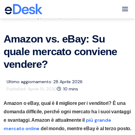
eCommerce Support Central
Tog
Mercato
eBay
Amazon
Risorse
,
,
,
Amazon vs. eBay: Su
quale mercato conviene
vendere?
Ultimo aggiornamento: 28 Aprile 2026
Published:
Aprile 15, 2020
10
mins
Amazon o eBay, qual è il migliore per i venditori? È una
domanda difficile, perché ogni mercato ha i suoi vantaggi
più grande
e svantaggi. Amazon è attualmente il
mercato online
del mondo, mentre eBay è al terzo posto.