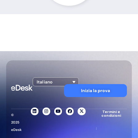
Italiano
Inizia la prova
Termini e
©
condizioni
2025
|
eDesk