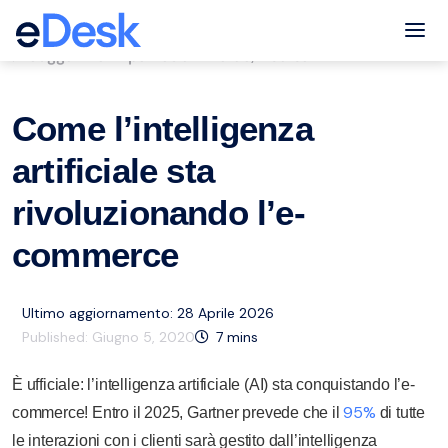
eCommerce Support Central
Tog
Suggerimenti per l'eCommerce
Risorse
,
Come l’intelligenza
artificiale sta
rivoluzionando l’e-
commerce
Ultimo aggiornamento: 28 Aprile 2026
Published:
Giugno 5, 2020
7
mins
È ufficiale: l’intelligenza artificiale (AI) sta conquistando l’e-
95%
commerce! Entro il 2025, Gartner prevede che il
di tutte
le interazioni con i clienti sarà gestito dall’intelligenza