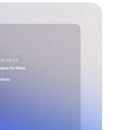
REPRISE
opos De Nous
ières