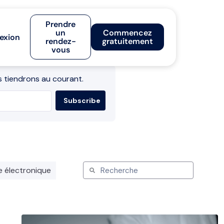
Prendre
un
Commencez
exion
rendez-
gratuitement
vous
 tiendrons au courant.
e électronique