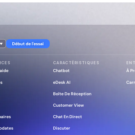
Début de l'essai
RCES
CARACTÉRISTIQUES
ENT
’aide
Chatbot
À Pr
es
eDesk AI
Carr
Boîte De Réception
Customer View
naires
Chat En Direct
pdates
Discuter