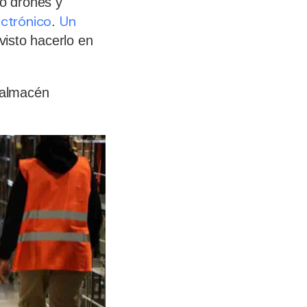
do drones y
ctrónico
Un
.
evisto hacerlo en
 almacén