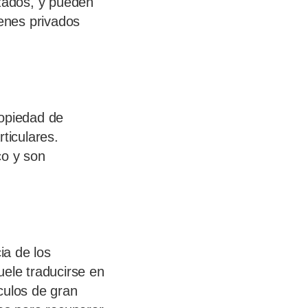
zados, y pueden
enes privados
ropiedad de
ticulares.
co y son
ia de los
uele traducirse en
culos de gran