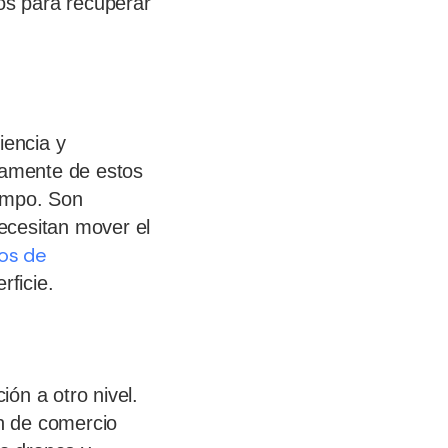
tos para recuperar
iencia y
idamente de estos
iempo. Son
ecesitan mover el
ros de
ficie.
ión a otro nivel.
cén de comercio