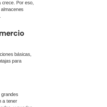
 crece. Por eso,
s almacenes
.
omercio
ciones básicas,
ntajas para
o grandes
 a tener