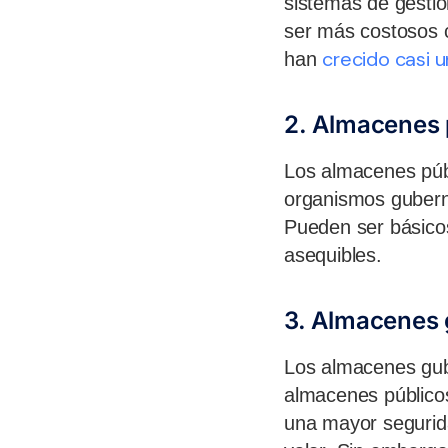
sistemas de gesti
ser más costosos 
crecido casi 
han
2. Almacenes 
Los almacenes públ
organismos gubern
Pueden ser básicos
asequibles.
3. Almacenes
Los almacenes gube
almacenes públicos
una mayor segurida