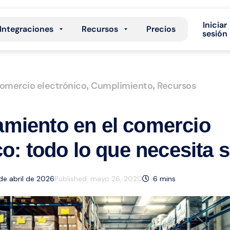
Iniciar
Integraciones
Recursos
Precios
sesión
comercio electrónico
Cumplimiento
Recursos
,
,
miento en el comercio
co: todo lo que necesita 
 de abril de 2026
Published:
mayo 26, 2020
6
mins