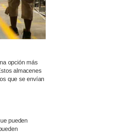
una opción más
 Estos almacenes
íos que se envían
que pueden
 pueden