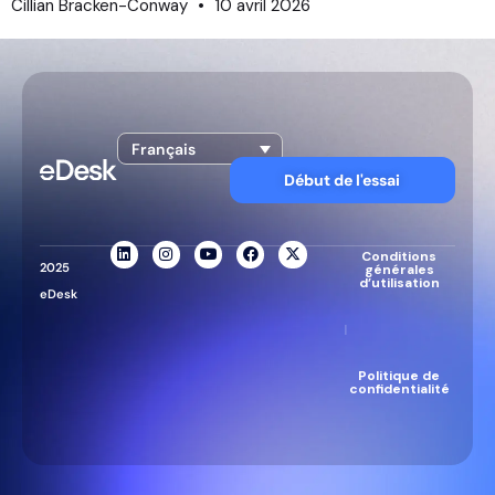
Cillian Bracken-Conway
10 avril 2026
Français
Début de l'essai
Conditions
2025
générales
d’utilisation
eDesk
|
Politique de
confidentialité