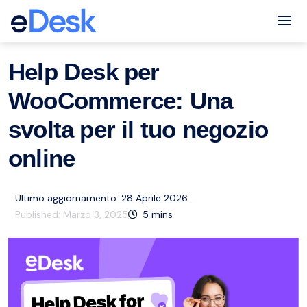
eCommerce Support Central
Servizio clienti
Risorse
,
Tog
Help Desk per
WooCommerce: Una
svolta per il tuo negozio
online
Ultimo aggiornamento: 28 Aprile 2026
Published:
Marzo 3, 2025
5
mins