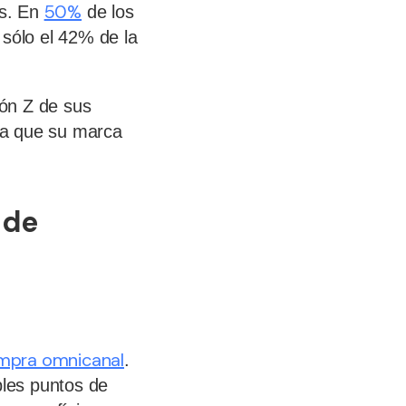
50%
ls. En
de los
 sólo el 42% de la
ón Z de sus
ra que su marca
 de
ompra omnicanal
.
ples puntos de