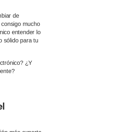
mbiar de
e consigo mucho
nico entender lo
o sólido para tu
ctrónico? ¿Y
mente?
l