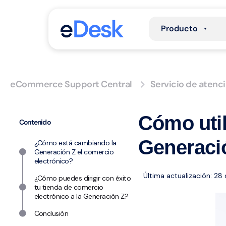
Producto
eCommerce Support Central
Servicio de atenci
Cómo utili
Contenido
Generació
¿Cómo está cambiando la
Generación Z el comercio
electrónico?
Última actualización: 28
¿Cómo puedes dirigir con éxito
tu tienda de comercio
electrónico a la Generación Z?
Conclusión