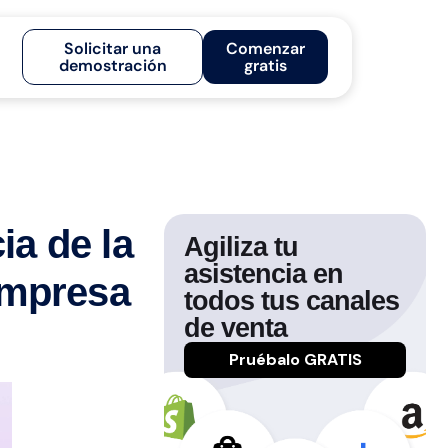
Solicitar una
Comenzar
demostración
gratis
ia de la
Agiliza tu
asistencia en
empresa
todos tus canales
de venta
Pruébalo GRATIS