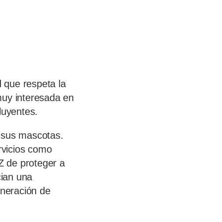
 que respeta la
muy interesada en
luyentes.
a sus mascotas.
rvicios como
Z de proteger a
cian una
neración de