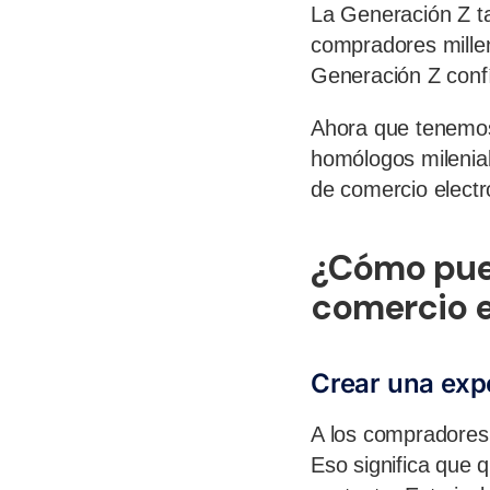
La Generación Z t
compradores millen
Generación Z confí
Ahora que tenemos
homólogos milenia
de comercio electr
¿Cómo pued
comercio e
Crear una exp
A los compradores
Eso significa que 