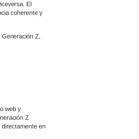
viceversa. El
ncia coherente y
a Generación Z,
io web y
eneración Z
o directamente en