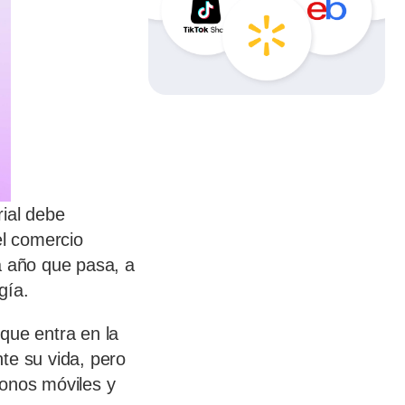
ial debe
l comercio
a año que pasa, a
gía.
que entra en la
te su vida, pero
fonos móviles y