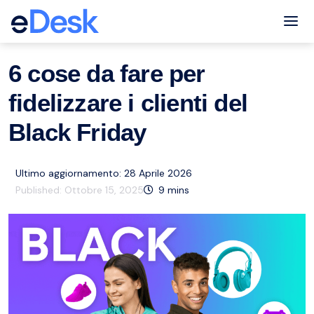
eCommerce Support Central
Servizio clienti
Risorse
,
Tog
6 cose da fare per
fidelizzare i clienti del
Black Friday
Ultimo aggiornamento: 28 Aprile 2026
Published:
Ottobre 15, 2025
9
mins